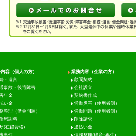
務内容（個人の方）
業務内容（企業の方）
続・遺言
顧問契約
通事故・後遺障害
会社設立
害年金
契約書作成
払い金
労働災害（使用者側）
務整理（借金問題）
労働問題（使用者側）
倫慰謝料
削除請求
ザ(在留資格)
過払い金
事事件
債務整理(破産･再生)