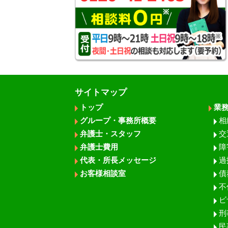
サイトマップ
トップ
業
グループ・事務所概要
相
弁護士・スタッフ
交
弁護士費用
障
代表・所長メッセージ
過
お客様相談室
債
不
ビ
刑
民