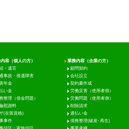
務内容（個人の方）
業務内容（企業の方）
続・遺言
顧問契約
通事故・後遺障害
会社設立
害年金
契約書作成
払い金
労働災害（使用者側）
務整理（借金問題）
労働問題（使用者側）
倫慰謝料
削除請求
ザ(在留資格)
過払い金
事事件
債務整理(破産･再生)
事信託・家族信託
事業承継