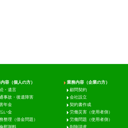
務内容（個人の方）
業務内容（企業の方）
続・遺言
顧問契約
通事故・後遺障害
会社設立
害年金
契約書作成
払い金
労働災害（使用者側）
務整理（借金問題）
労働問題（使用者側）
倫慰謝料
削除請求