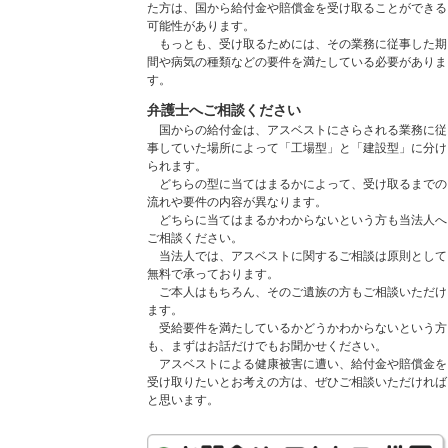
た方は、国から給付金や賠償金を受け取ることができる
可能性があります。
もっとも、受け取るためには、その業務に従事した期
間や病気の種類などの要件を満たしている必要がありま
す。
弁護士へご相談ください
国からの給付金は、アスベストにさらされる業務に従
事していた場所によって「工場型」と「建設型」に分け
られます。
どちらの型に当てはまるかによって、受け取るまでの
流れや要件の内容が異なります。
どちらに当てはまるかわからないという方も当法人へ
ご相談ください。
当法人では、アスベストに関するご相談は原則として
無料で承っております。
ご本人はもちろん、そのご遺族の方もご相談いただけ
ます。
受給要件を満たしているかどうかわからないという方
も、まずはお話だけでもお聞かせください。
アスベストによる健康被害に遭い、給付金や賠償金を
受け取りたいとお考えの方は、ぜひご相談いただければ
と思います。