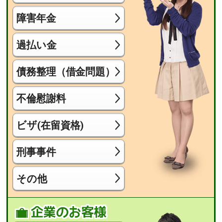
障害年金
過払い金
債務整理（借金問題）
不倫慰謝料
ビザ(在留資格)
刑事事件
その他