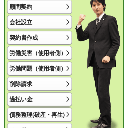
顧問契約
会社設立
契約書作成
労働災害（使用者側）
労働問題（使用者側）
削除請求
過払い金
債務整理(破産・再生)