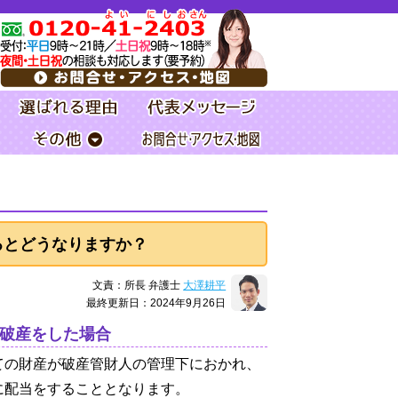
るとどうなりますか？
文責：所長 弁護士
大澤耕平
最終更新日：2024年9月26日
破産をした場合
ての財産が破産管財人の管理下におかれ、
に配当をすることとなります。