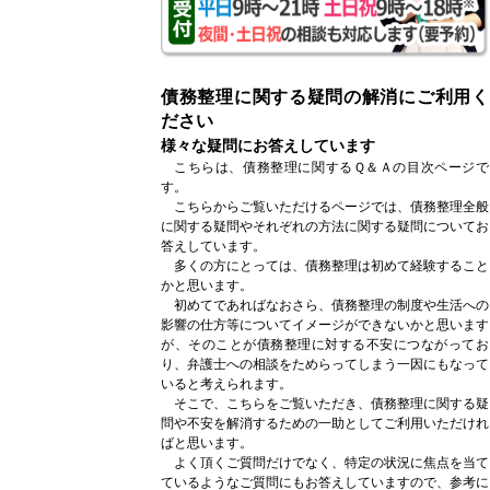
債務整理に関する疑問の解消にご利用く
ださい
様々な疑問にお答えしています
こちらは、債務整理に関するＱ＆Ａの目次ページで
す。
こちらからご覧いただけるページでは、債務整理全般
に関する疑問やそれぞれの方法に関する疑問についてお
答えしています。
多くの方にとっては、債務整理は初めて経験すること
かと思います。
初めてであればなおさら、債務整理の制度や生活への
影響の仕方等についてイメージができないかと思います
が、そのことが債務整理に対する不安につながってお
り、弁護士への相談をためらってしまう一因にもなって
いると考えられます。
そこで、こちらをご覧いただき、債務整理に関する疑
問や不安を解消するための一助としてご利用いただけれ
ばと思います。
よく頂くご質問だけでなく、特定の状況に焦点を当て
ているようなご質問にもお答えしていますので、参考に