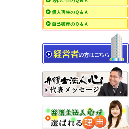
過払い金のＱ＆Ａ
個人再生のＱ＆Ａ
自己破産のＱ＆Ａ